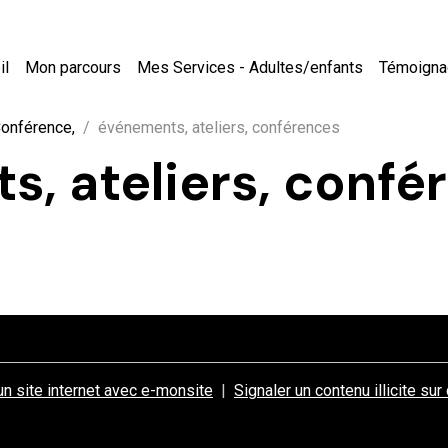
il
Mon parcours
Mes Services - Adultes/enfants
Témoign
 Conférence,
événements, ateliers, conférences
, ateliers, confé
un site internet avec e-monsite
Signaler un contenu illicite sur