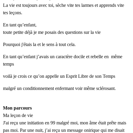
La vie est toujours avec toi, sèche vite tes larmes et apprends vite
tes leçons.
En tant qu
’
enfant
,
t
oute petite déjà je me posais des questions sur la vie
Pou
r
quoi j'étais la et le sens à tout cela
.
En tant qu
’
enfant j
’
avais un caractère docile et rebelle en même
temps
voilà je crois ce qu
’
on appelle un Esprit
L
ibre de son
T
emps
malgré un conditionnement enfermant voir même sclérosant.
Mon parcours
Ma leçon de vie
J'ai reçu une initiation en 99 malgré moi
, mon âme était prête mais
pas moi.
P
ar une nuit, j’ai reçu
un message onirique qui me disait