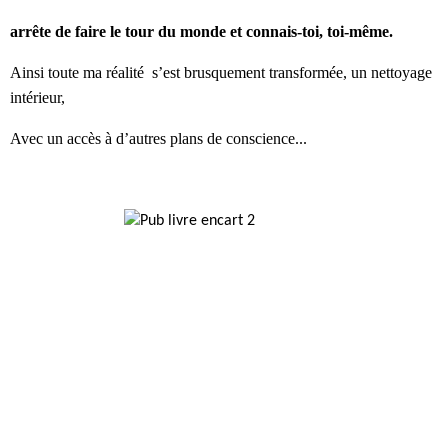
arrête de faire le tour du monde et
connais-toi, toi-même.
A
insi toute
ma réalité
s
’
est brusquement transformé
e
,
un nettoyage
intérieur,
A
vec
un accès
à d’
autres plans de conscience
...